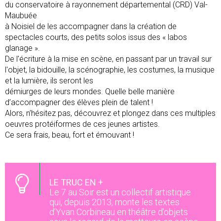
du conservatoire à rayonnement départemental (CRD) Val-
Maubuée
à Noisiel de les accompagner dans la création de
spectacles courts, des petits solos issus des « labos
glanage ».
De l'écriture à la mise en scène, en passant par un travail sur
l'objet, la bidouille, la scénographie, les costumes, la musique
et la lumière, ils seront les
démiurges de leurs mondes. Quelle belle manière
d’accompagner des élèves plein de talent !
Alors, n’hésitez pas, découvrez et plongez dans ces multiples
oeuvres protéiformes de ces jeunes artistes.
Ce sera frais, beau, fort et émouvant !
LE TRUC EN +
Le 7 au Soir est un collectif artistique
qui, depuis 2013, monte les textes
d’Yvan Corbineau en théâtre d’objets