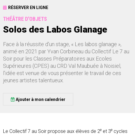
RÉSERVER EN LIGNE
THÉÂTRE D'OBJETS
Solos des Labos Glanage
Face à la réussite d’un stage, « Les labos glanage »,
animé en 2021 par Yvan Corbineau du Collectif Le 7 au
Soir pour les Classes Préparatoires aux Ecoles
Supérieures (CPES) au CRD Val Maubuée à Noisiel,
l’idée est venue de vous présenter le travail de ces
jeunes artistes talentueux.
Ajouter à mon calendrier
e
e
Le Collectif 7 au Soir propose aux élèves de 2
et 3
cycles