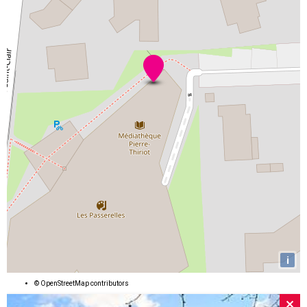
i
©
OpenStreetMap
contributors