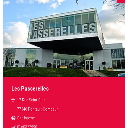
Les Passerelles
17 Rue Saint-Clair
77340 Pontault-Combault
Site Internet
0160372990