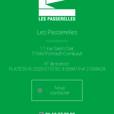
Les Passerelles
17, rue Saint-Clair,
77340 Pontault-Combault
N° de licence :
PLATESV-R-2020-010735, 3-008419 et 2-008428
Nous
contacter