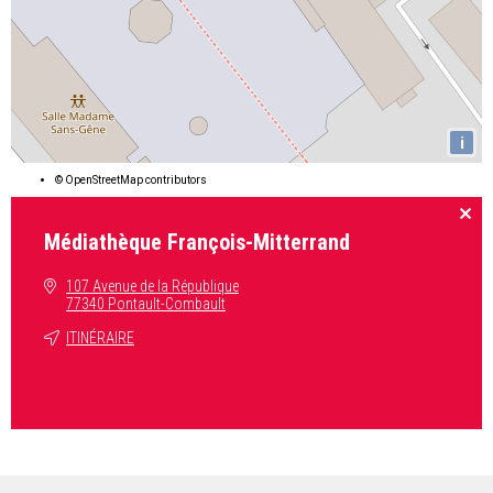
i
©
OpenStreetMap
contributors
Médiathèque François-Mitterrand
107 Avenue de la République
77340 Pontault-Combault
ITINÉRAIRE