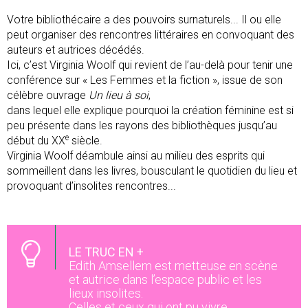
Votre bibliothécaire a des pouvoirs surnaturels... Il ou elle
peut organiser des rencontres littéraires en convoquant des
auteurs et autrices décédés.
Ici, c’est Virginia Woolf qui revient de l’au-delà pour tenir une
conférence sur « Les Femmes et la fiction », issue de son
célèbre ouvrage
Un lieu à soi
,
dans lequel elle explique pourquoi la création féminine est si
peu présente dans les rayons des bibliothèques jusqu’au
e
début du XX
siècle.
Virginia Woolf déambule ainsi au milieu des esprits qui
sommeillent dans les livres, bousculant le quotidien du lieu et
provoquant d’insolites rencontres...
LE TRUC EN +
Edith Amsellem est metteuse en scène
et autrice dans l’espace public et les
lieux insolites.
Celles et ceux qui ont pu vivre