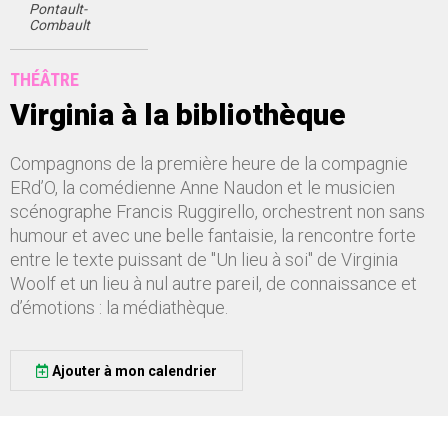
Pontault-
Combault
THÉÂTRE
Virginia à la bibliothèque
Compagnons de la première heure de la compagnie
ERd’O, la comédienne Anne Naudon et le musicien
scénographe Francis Ruggirello, orchestrent non sans
humour et avec une belle fantaisie, la rencontre forte
entre le texte puissant de "Un lieu à soi" de Virginia
Woolf et un lieu à nul autre pareil, de connaissance et
d’émotions : la médiathèque.
Ajouter à mon calendrier