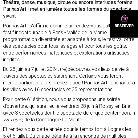
Théâtre, danse, musique, cirque ou encore interludes forains :
Par has'Art ! met en lumière toutes les formes du spectacle
vivant.
Par has'Art ! s'affirme comme un rendez-vous culturel et
RÉSERVER
festif incontournable à Paris - Vallée de la Marne. Avec sa
programmation diversifiée et adaptée à tous, le festival offre
des spectacles pour tous les âges et pour tous les goûts,
entre performances inattendues et explorations artistiques
inédites...
Du 28 juin au 7 juillet 2024, (re)découvrez vos lieux de vie à
travers des spectacles surprenant. Certains vous feront
même participer, alors prenez place ! Par has'Art ! enchantera
les villes avec 16 spectacles et 35 représentations.
e
Pour cette 6
édition, nous vous proposons une soirée
d’ouverture, qui aura lieu le vendredi 28 juin à Roissy-en-Brie
avec 3 spectacles dont le spectacle de cirque contemporain
78 Tours
, de la Compagnie La Meute.
Et rendez-vous cette année pour le temps fort à Lognes les
5 et 6 juillet. Du village-détente à la rencontre de multiples