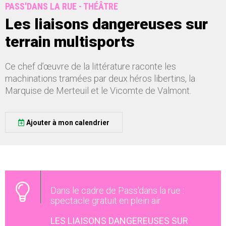
PASS'DANS LA RUE - THÉÂTRE
Les liaisons dangereuses sur
terrain multisports
Ce chef d’œuvre de la littérature raconte les
machinations tramées par deux héros libertins, la
Marquise de Merteuil et le Vicomte de Valmont.
Ajouter à mon calendrier
Dans le cadre de Pass'dans la rue :
spectacle gratuit en plein air
LES LIAISONS DANGEREUSES SUR