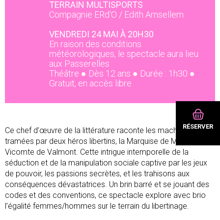
TERRAIN MULTISPORTS
Compagnie ERd'O / Edith Amsellem
VENDREDI 24 MAI À 20H30
En raison des conditions
météorologiques, le spectacle aura lieu
aux Passerelles
Théâtre ● Dès 12 ans ● Durée : 1h30 ●
Gratuit, en accès libre
RÉSERVER
Ce chef d’œuvre de la littérature raconte les machinations
tramées par deux héros libertins, la Marquise de Merteuil et le
Vicomte de Valmont. Cette intrigue intemporelle de la
séduction et de la manipulation sociale captive par les jeux
de pouvoir, les passions secrètes, et les trahisons aux
conséquences dévastatrices. Un brin barré et se jouant des
codes et des conventions, ce spectacle explore avec brio
l’égalité femmes/hommes sur le terrain du libertinage.