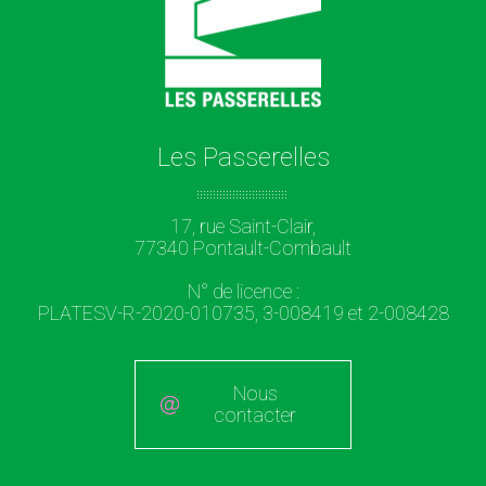
Les Passerelles
17, rue Saint-Clair,
77340 Pontault-Combault
N° de licence :
PLATESV-R-2020-010735, 3-008419 et 2-008428
Nous
contacter