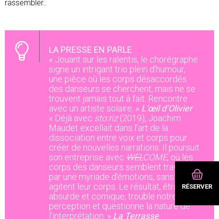
rassembler..
LA PRESSE EN PARLE
« Jouant sur les ralentis, le chorégraphe
signe un intrigant trio plein d’humour,
une pièce où les corps désaccordés
des danseurs se cherchent, mais ne se
trouvent jamais tout à fait. Rencontre
avec un artiste solaire. »
L’œil d’Olivier
« Déjà avec
sto:riz
(2019), Joachim
Maudet excellait dans l’art de la
dissociation entre voix et corps pour
créer de nouvelles narrations. Il poursuit
son entreprise avec
WEL
COME
, où les
corps des danseurs semblent traversés
par une myriade d’émotions, sans qu’ils
agitent leur corps. Le résultat, étrange,
RÉSERVER
absurde et comique, trouble notre
perception et questionne la nature de
l’interprétation. »
La Terrasse