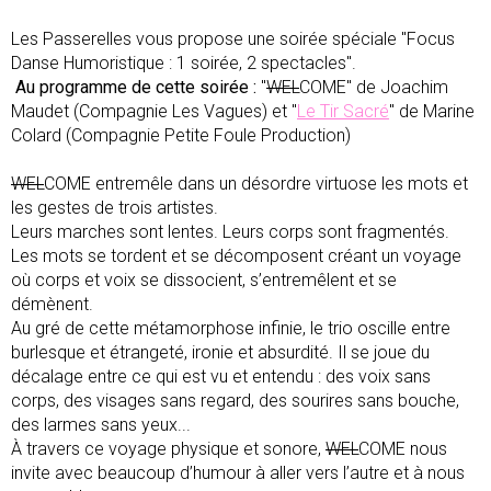
Les Passerelles vous propose une soirée spéciale "Focus
Danse Humoristique : 1 soirée, 2 spectacles".
Au programme de cette soirée :
"
WEL
COME" de Joachim
Maudet (Compagnie Les Vagues) et "
Le Tir Sacré
" de Marine
Colard (Compagnie Petite Foule Production)
WEL
COME entremêle dans un désordre virtuose les mots et
les gestes de trois artistes.
Leurs marches sont lentes. Leurs corps sont fragmentés.
Les mots se tordent et se décomposent créant un voyage
où corps et voix se dissocient, s’entremêlent et se
démènent.
Au gré de cette métamorphose infinie, le trio oscille entre
burlesque et étrangeté, ironie et absurdité. Il se joue du
décalage entre ce qui est vu et entendu : des voix sans
corps, des visages sans regard, des sourires sans bouche,
des larmes sans yeux...
À travers ce voyage physique et sonore,
WEL
COME nous
invite avec beaucoup d’humour à aller vers l’autre et à nous