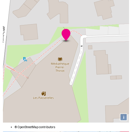
i
©
OpenStreetMap
contributors