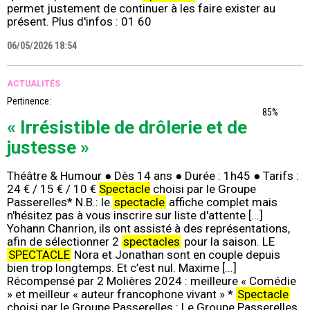
permet justement de continuer à les faire exister au
présent. Plus d'infos : 01 60
06/05/2026 18:54
ACTUALITÉS
Pertinence:
85%
« Irrésistible de drôlerie et de
justesse »
Théâtre & Humour ● Dès 14 ans ● Durée : 1h45 ● Tarifs :
24 € / 15 € / 10 €
Spectacle
choisi par le Groupe
Passerelles* N.B.: le
spectacle
affiche complet mais
n'hésitez pas à vous inscrire sur liste d'attente [...]
Yohann Chanrion, ils ont assisté à des représentations,
afin de sélectionner 2
spectacles
pour la saison. LE
SPECTACLE
Nora et Jonathan sont en couple depuis
bien trop longtemps. Et c’est nul. Maxime [...]
Récompensé par 2 Molières 2024 : meilleure « Comédie
» et meilleur « auteur francophone vivant » *
Spectacle
choisi par le Groupe Passerelles : Le Groupe Passerelles