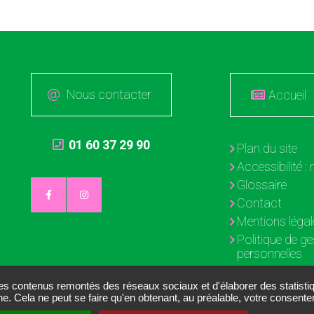
Nous contacter
Accueil
01 60 37 29 90
Plan du site
Accessibilité 
Glossaire
Contact
Mentions légal
Politique de g
personnelles
Gestion des c
des contenus remontés des réseaux sociaux et d'élaborer des statist
ne. Cela ne peut se faire qu'en obtenant, au préalable, votre consen