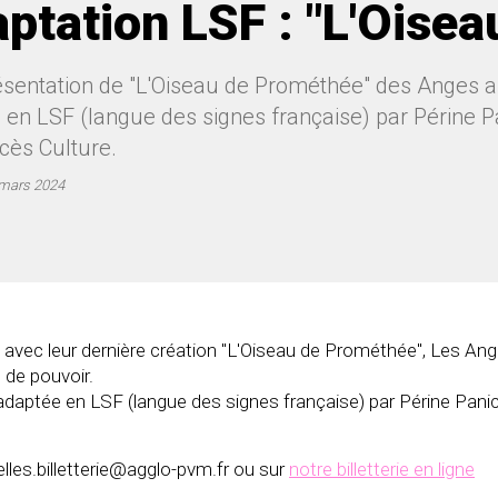
ptation LSF : "L'Oise
ésentation de "L'Oiseau de Prométhée" des Anges a
en LSF (langue des signes française) par Périne Pa
cès Culture.
mars 2024
 avec leur dernière création "L'Oiseau de Prométhée", Les An
 de pouvoir.
daptée en LSF (langue des signes française) par Périne Panic
lles.billetterie@agglo-pvm.fr ou sur
notre billetterie en ligne