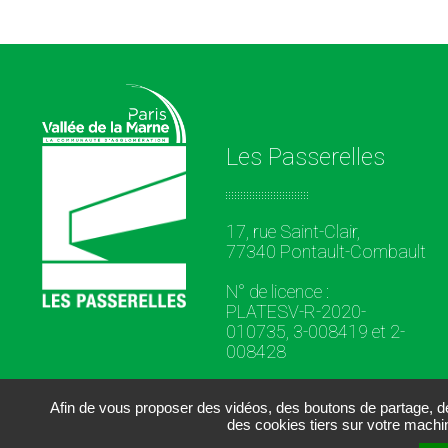
Les Passerelles
17, rue Saint-Clair,
77340 Pontault-Combault
N° de licence :
PLATESV-R-2020-
010735, 3-008419 et 2-
008428
Afin de vous proposer des vidéos, des boutons de partage, 
des cookies tiers sur votre machi