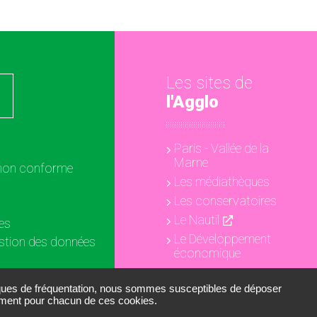
Les sites de
l'Agglo
Paris - Vallée de la
Marne
: non conforme
Les médiathèques
Les conservatoires
Le Nautil
es
Le Développement
estion des données
économique
ookies
iques de fréquentation, nous sommes susceptibles de déposer
tement pour chacun de ces cookies.