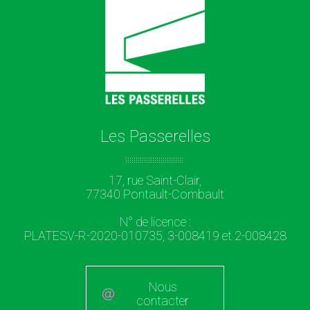
Les Passerelles
17, rue Saint-Clair,
77340 Pontault-Combault
N° de licence :
PLATESV-R-2020-010735, 3-008419 et 2-008428
Nous
contacter