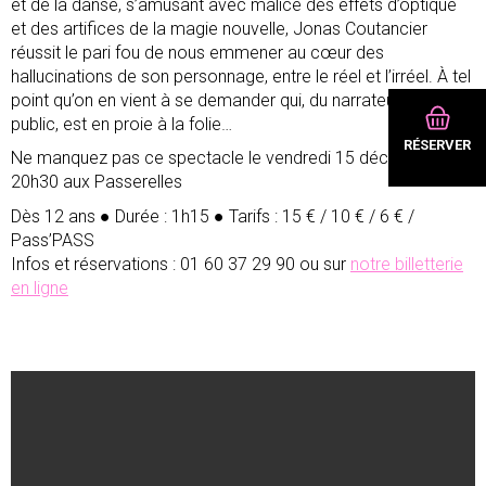
et de la danse, s’amusant avec malice des effets d’optique
et des artifices de la magie nouvelle, Jonas Coutancier
réussit le pari fou de nous emmener au cœur des
hallucinations de son personnage, entre le réel et l’irréel. À tel
point qu’on en vient à se demander qui, du narrateur ou du
public, est en proie à la folie…
RÉSERVER
Ne manquez pas ce spectacle le vendredi 15 décembre à
20h30 aux Passerelles
Dès 12 ans ● Durée : 1h15 ● Tarifs : 15 € / 10 € / 6 € /
Pass’PASS
Infos et réservations : 01 60 37 29 90 ou sur
notre billetterie
en ligne