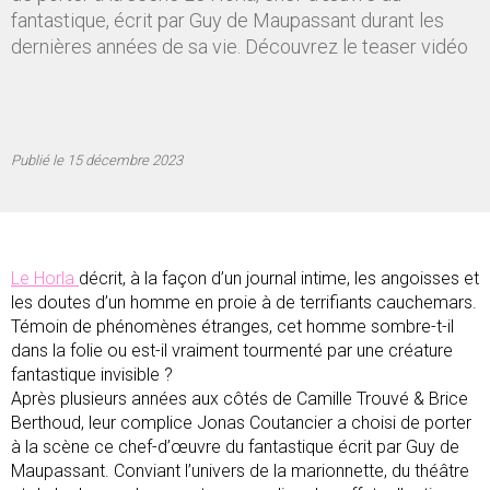
fantastique, écrit par Guy de Maupassant durant les
dernières années de sa vie. Découvrez le teaser vidéo
Publié le
15 décembre 2023
Le Horla
décrit, à la façon d’un journal intime, les angoisses et
les doutes d’un homme en proie à de terrifiants cauchemars.
Témoin de phénomènes étranges, cet homme sombre-t-il
dans la folie ou est-il vraiment tourmenté par une créature
fantastique invisible ?
Après plusieurs années aux côtés de Camille Trouvé & Brice
Berthoud, leur complice Jonas Coutancier a choisi de porter
à la scène ce chef-d’œuvre du fantastique écrit par Guy de
Maupassant. Conviant l’univers de la marionnette, du théâtre