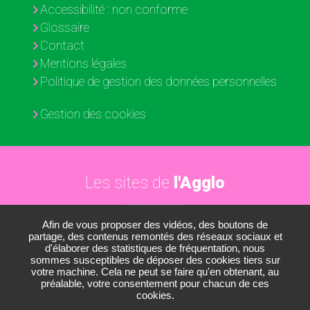
Accessibilité : non conforme
Glossaire
Contact
Mentions légales
Politique de gestion des données personnelles
Gestion des cookies
Les sites de
l'Agglo
Afin de vous proposer des vidéos, des boutons de
Paris - Vallée de la Marne
partage, des contenus remontés des réseaux sociaux et
d'élaborer des statistiques de fréquentation, nous
Les médiathèques
sommes susceptibles de déposer des cookies tiers sur
votre machine. Cela ne peut se faire qu'en obtenant, au
Les conservatoires
préalable, votre consentement pour chacun de ces
cookies.
Le Nautil