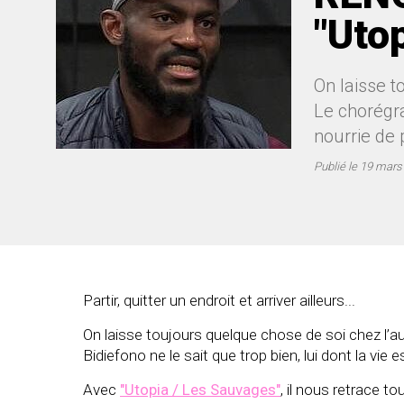
"Uto
On laisse t
Le chorégra
nourrie de 
Publié le
19 mars
Partir, quitter un endroit et arriver ailleurs...
On laisse toujours quelque chose de soi chez l’a
Bidiefono ne le sait que trop bien, lui dont la vie 
Avec
"Utopia / Les Sauvages"
, il nous retrace 