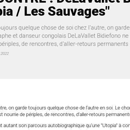
pia / Les Sauvages"
oujours quelque chose de soi chez l’autre, on garde
phe et danseur congolais DeLaVallet Bidiefono ne le 
périples, de rencontres, d’aller-retours permanents e
 2022
utre, on garde toujours quelque chose de l’autre en soi. Le c
est nourrie de périples, de rencontres, d’aller-retours permanents
tout autant son parcours autobiographique qu'une "Utopia" à co