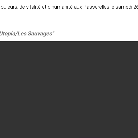
ouleurs, de vitalité et d'humanité aux Passerelles le samedi 
"Utopia/Les Sauvages"