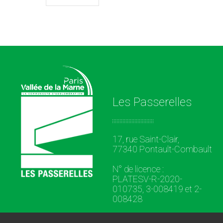
Les Passerelles
17, rue Saint-Clair,
77340 Pontault-Combault
N° de licence :
PLATESV-R-2020-
010735, 3-008419 et 2-
008428