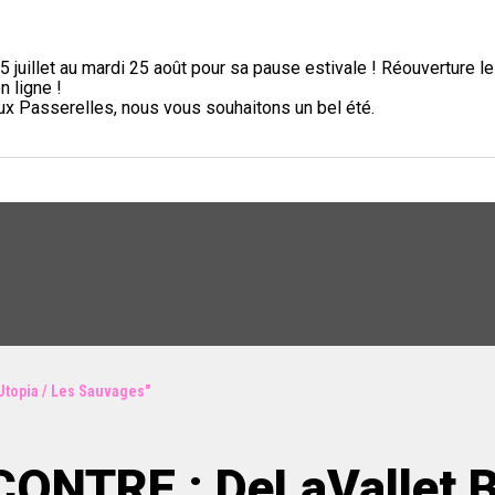
5 juillet au mardi 25 août pour sa pause estivale ! Réouverture l
n ligne !
aux Passerelles, nous vous souhaitons un bel été.
Utopia / Les Sauvages"
ONTRE : DeLaVallet B