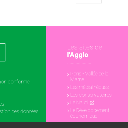
Les sites de
l'Agglo
Paris - Vallée de la
Marne
: non conforme
Les médiathèques
Les conservatoires
Le Nautil
es
Le Développement
estion des données
économique