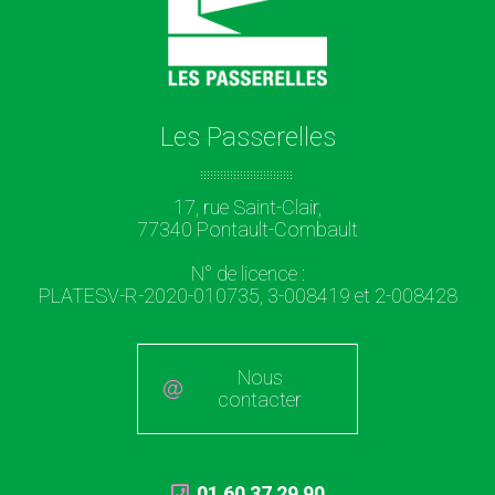
Les Passerelles
17, rue Saint-Clair,
77340 Pontault-Combault
N° de licence :
PLATESV-R-2020-010735, 3-008419 et 2-008428
Nous
contacter
01 60 37 29 90