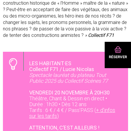
construction historique de « l’Homme » maître de la « nature »
? Peut-être en acceptant de faire des végétaux, des animaux
ou des micro-organismes, les héro·ïnes de nos récits ? de
changer les sujets, les pronoms personnels, la grammaire de
nos phrases ? de passer de la voix passive à la voix active ?
de tenter des constructions animistes ?
»
Collectif F71
RÉSERVER
LES HABITANT·ES
Collectif F71 / Lucie Nicolas
Spectacle lauréat du plateau Tout
Public 2025 du Collectif Scènes 77
VENDREDI 20 NOVEMBRE À 20H30
Théâtre, Chant & Dessin en direct •
Durée : 1h30 • Dès 12 ans
Tarifs : 6 € / 4 € / Pass’PASS (
+ d'infos
sur les tarifs
)
ATTENTION, C’EST AILLEURS !