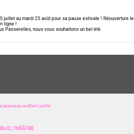
5 juillet au mardi 25 août pour sa pause estivale ! Réouverture l
n ligne !
aux Passerelles, nous vous souhaitons un bel été.
l a beaucoup souffert Lucifer
BLIC, THÉÂTRE