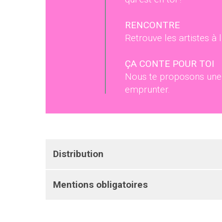
RENCONTRE
Retrouve les artistes à 
ÇA CONTE POUR TOI
Nous te proposons une s
emprunter.
Distribution
Mentions obligatoires