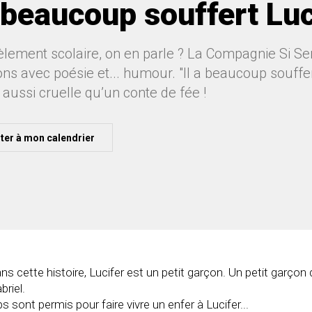
a beaucoup souffert Luc
lement scolaire, on en parle ? La Compagnie Si Sens
ns avec poésie et... humour. "Il a beaucoup souffe
 aussi cruelle qu’un conte de fée !
ter à mon calendrier
ans cette histoire, Lucifer est un petit garçon. Un petit garçon 
briel.
 sont permis pour faire vivre un enfer à Lucifer...