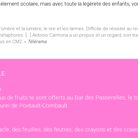
cèlement scolaire, mais avec toute la légèreté des enfants, v
’ombre et la lumière, le rire et les larmes. Difficile de résister au 
hores. [...] Antonio Carmona a un propos et un regard, son travail 
ous en CM2. »
Télérama
LE
O
jus de fruits te sont offerts au Bar des Passerelles, le
turel de Pontault-Combault.
cle, des feuilles, des feutres, des crayons et des craies