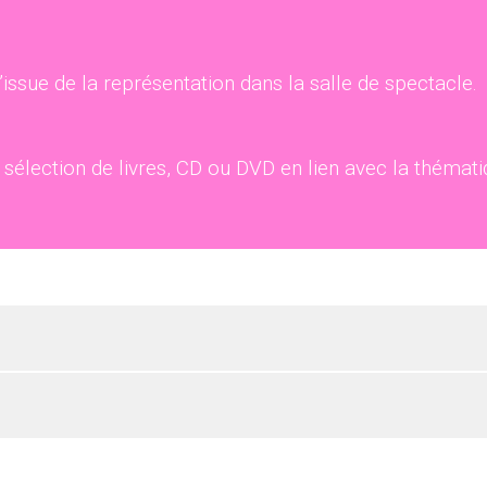
l’issue de la représentation dans la salle de spectacle.
élection de livres, CD ou DVD en lien avec la thémat