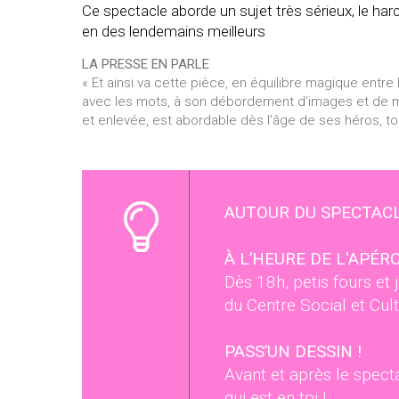
Ce spectacle aborde un sujet très sérieux, le har
en des lendemains meilleurs
LA PRESSE EN PARLE
« Et ainsi va cette pièce, en équilibre magique entre l
avec les mots, à son débordement d’images et de métap
et enlevée, est abordable dès l’âge de ses héros, t
AUTOUR DU SPECTAC
À L’HEURE DE L'APÉ
R
Dès 18h, petis fours et 
du Centre Social et Cul
PASS’UN DESSIN !
Avant et après le specta
qui est en toi !