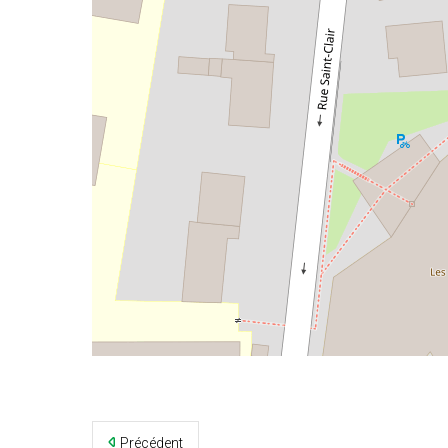
©
OpenStreetMap
contributors
Précédent