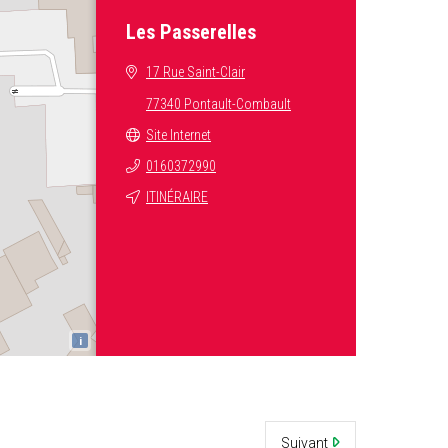
Les Passerelles
17 Rue Saint-Clair
77340 Pontault-Combault
Site Internet
0160372990
ITINÉRAIRE
i
Suivant