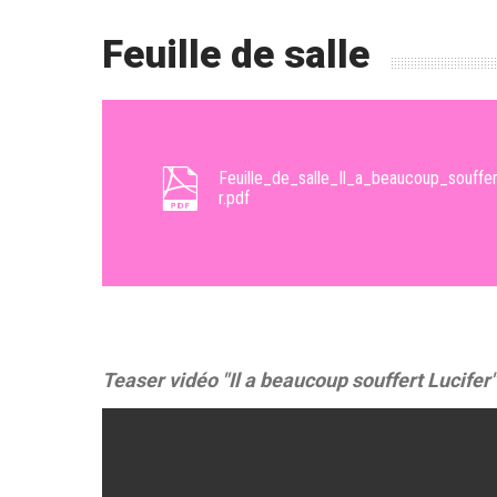
Feuille de salle
Feuille_de_salle_Il_a_beaucoup_souffe
r.pdf
Teaser vidéo "Il a beaucoup souffert Lucifer"