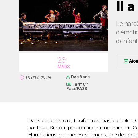
Il 
Le harcè
d’émotio
d'enfant
23
Ajou
MARS
Dès 8 ans
19:00
à
20:06
Tarif C /
Pass'PASS
Dans cette histoire, Lucifer n’est pas le diable. D
par tous. Surtout par son ancien meilleur ami : Ga
Humiliations, moqueries, violences, tous les coups