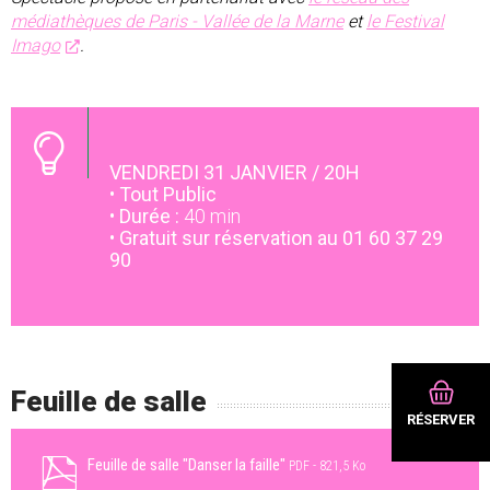
médiathèques de Paris - Vallée de la Marne
et
le Festival
Imago
.
VENDREDI 31 JANVIER / 20H
•
Tout Public
•
Durée :
40 min
•
Gratuit sur réservation au 01 60 37 29
90
Feuille de salle
RÉSERVER
Feuille de salle "Danser la faille"
PDF
821,5 Ko