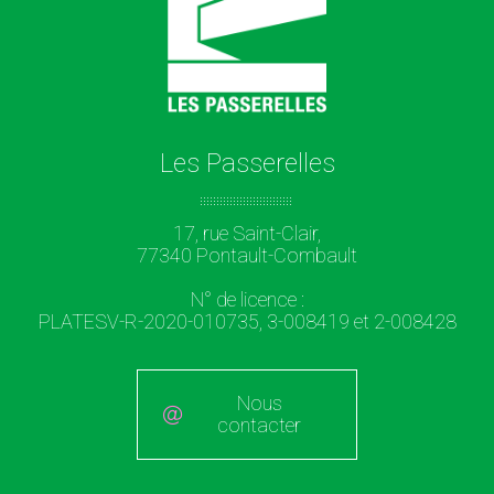
Les Passerelles
17, rue Saint-Clair,
77340 Pontault-Combault
N° de licence :
PLATESV-R-2020-010735, 3-008419 et 2-008428
Nous
contacter