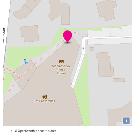
i
©
OpenStreetMap
contributors