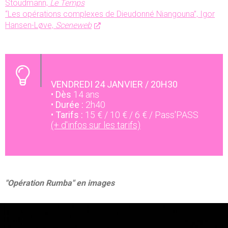
Stoudmann,
Le Temps
“Les opérations complexes de Dieudonné Niangouna”, Igor
Hansen-Løve,
Sceneweb
VENDREDI 24 JANVIER / 20H30
•
Dès
14 ans
•
Durée :
2h40
•
Tarifs :
15 € / 10 € / 6 € / Pass'PASS
(+ d'infos sur les tarifs)
"Opération Rumba" en images