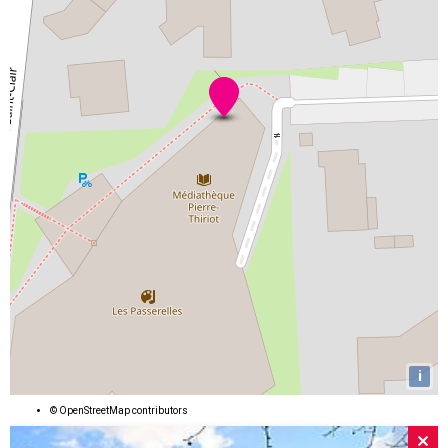
i
©
OpenStreetMap
contributors