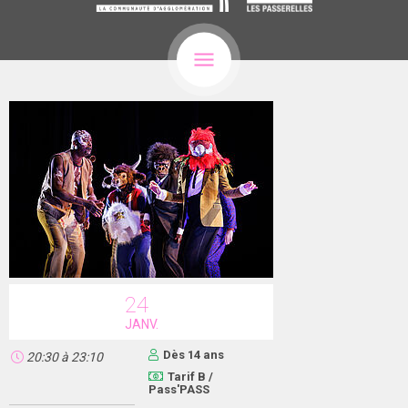
24
JANV.
Dès 14 ans
20:30
à
23:10
Tarif B /
Pass'PASS