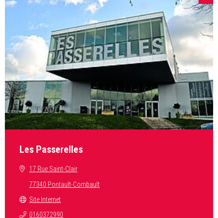
Les Passerelles
17 Rue Saint-Clair
77340 Pontault-Combault
Site Internet
0160372990