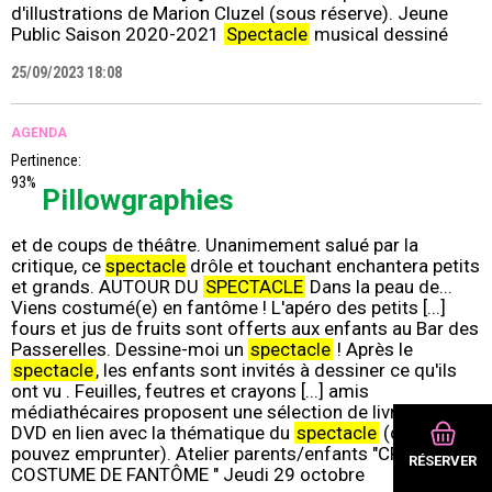
d'illustrations de Marion Cluzel (sous réserve). Jeune
Public Saison 2020-2021
Spectacle
musical dessiné
25/09/2023 18:08
AGENDA
Pertinence:
93%
Pillowgraphies
et de coups de théâtre. Unanimement salué par la
critique, ce
spectacle
drôle et touchant enchantera petits
et grands. AUTOUR DU
SPECTACLE
Dans la peau de...
Viens costumé(e) en fantôme ! L'apéro des petits [...]
fours et jus de fruits sont offerts aux enfants au Bar des
Passerelles. Dessine-moi un
spectacle
! Après le
spectacle
, les enfants sont invités à dessiner ce qu'ils
ont vu . Feuilles, feutres et crayons [...] amis
médiathécaires proposent une sélection de livres, CD ou
DVD en lien avec la thématique du
spectacle
(que vous
pouvez emprunter). Atelier parents/enfants "CRÉE TON
RÉSERVER
COSTUME DE FANTÔME " Jeudi 29 octobre