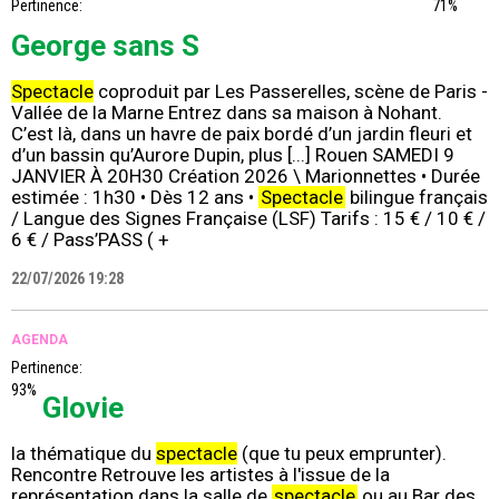
Pertinence:
71%
George sans S
Spectacle
coproduit par Les Passerelles, scène de Paris -
Vallée de la Marne Entrez dans sa maison à Nohant.
C’est là, dans un havre de paix bordé d’un jardin fleuri et
d’un bassin qu’Aurore Dupin, plus [...] Rouen SAMEDI 9
JANVIER À 20H30 Création 2026 \ Marionnettes • Durée
estimée : 1h30 • Dès 12 ans •
Spectacle
bilingue français
/ Langue des Signes Française (LSF) Tarifs : 15 € / 10 € /
6 € / Pass’PASS ( +
22/07/2026 19:28
AGENDA
Pertinence:
93%
Glovie
la thématique du
spectacle
(que tu peux emprunter).
Rencontre Retrouve les artistes à l'issue de la
représentation dans la salle de
spectacle
ou au Bar des