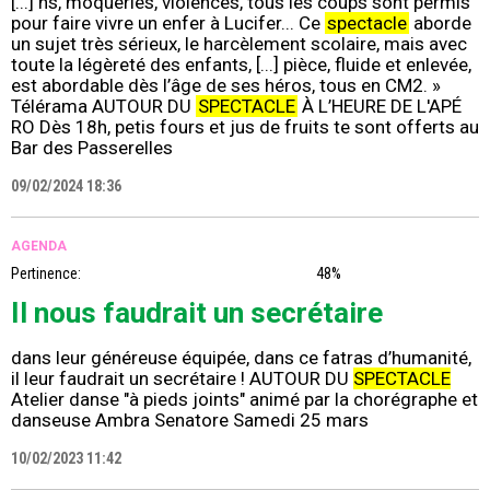
[...] ns, moqueries, violences, tous les coups sont permis
pour faire vivre un enfer à Lucifer... Ce
spectacle
aborde
un sujet très sérieux, le harcèlement scolaire, mais avec
toute la légèreté des enfants, [...] pièce, fluide et enlevée,
est abordable dès l’âge de ses héros, tous en CM2. »
Télérama AUTOUR DU
SPECTACLE
À L’HEURE DE L'APÉ
RO Dès 18h, petis fours et jus de fruits te sont offerts au
Bar des Passerelles
09/02/2024 18:36
AGENDA
Pertinence:
48%
Il nous faudrait un secrétaire
dans leur généreuse équipée, dans ce fatras d’humanité,
il leur faudrait un secrétaire ! AUTOUR DU
SPECTACLE
Atelier danse "à pieds joints" animé par la chorégraphe et
danseuse Ambra Senatore Samedi 25 mars
10/02/2023 11:42