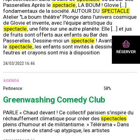
Passerelles Après le
spectacle
, LA BOUM ! Glovie [...]
fondamentaux de la société. AUTOUR DU
SPECTACLE
Atelier "La boum théâtre" Plonge dans l'univers cosmique
de Glovie et invente, avec l'équipe artistique du
spectacle
, une fête sur une autre planète. Elle [...] et jus
de fruits sont offerts aux enfants au Bar des
Passerelles. Dessine-moi un
spectacle
! Avant et après
le
spectacle
, les enfants sont invités à dessiner. Feuilles,
RÉSERVER
feutres et crayons sont mis à disposition
24/03/2022 16:46
AGENDA
Pertinence:
58%
Greenwashing Comedy Club
PARLE « Chaud devant ! Ce collectif parisien s’inspire du
réchauffement climatique pour créer des
spectacles
pleins d’humour et de militantisme. » Télérama « Dans
cette scène de stand-up atypique, les artistes