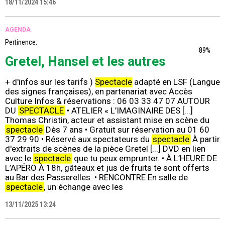
18/11/2024 15:46
AGENDA
Pertinence:
89%
Gretel, Hansel et les autres
+ d'infos sur les tarifs )
Spectacle
adapté en LSF (Langue
des signes françaises), en partenariat avec Accès
Culture Infos & réservations : 06 03 33 47 07 AUTOUR
DU
SPECTACLE
• ATELIER « L’IMAGINAIRE DES [...]
Thomas Christin, acteur et assistant mise en scène du
spectacle
Dès 7 ans • Gratuit sur réservation au 01 60
37 29 90 • Réservé aux spectateurs du
spectacle
À partir
d'extraits de scènes de la pièce Gretel [...] DVD en lien
avec le
spectacle
que tu peux emprunter. • À L’HEURE DE
L’APÉRO À 18h, gâteaux et jus de fruits te sont offerts
au Bar des Passerelles. • RENCONTRE En salle de
spectacle
, un échange avec les
13/11/2025 13:24