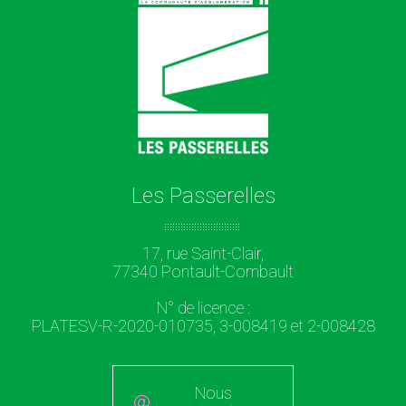
Les Passerelles
17, rue Saint-Clair,
77340 Pontault-Combault
N° de licence :
PLATESV-R-2020-010735, 3-008419 et 2-008428
Nous