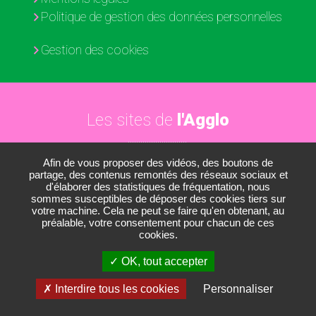
Politique de gestion des données personnelles
Gestion des cookies
Les sites de
l'Agglo
Afin de vous proposer des vidéos, des boutons de
Paris - Vallée de la Marne
partage, des contenus remontés des réseaux sociaux et
d'élaborer des statistiques de fréquentation, nous
Les médiathèques
sommes susceptibles de déposer des cookies tiers sur
votre machine. Cela ne peut se faire qu'en obtenant, au
Les conservatoires
préalable, votre consentement pour chacun de ces
cookies.
Le Nautil
OK, tout accepter
Le Développement économique
Interdire tous les cookies
Personnaliser
RÉALISATION
STRATIS