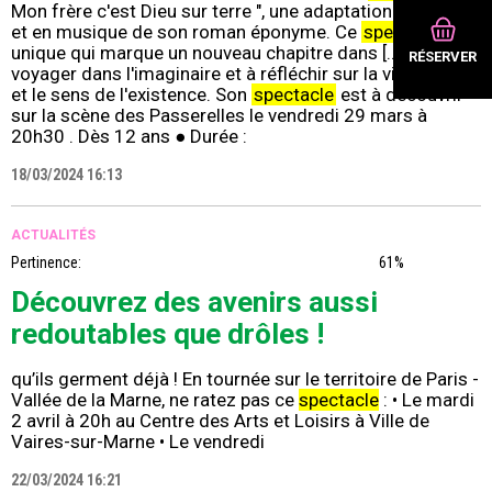
Mon frère c'est Dieu sur terre ", une adaptation théâtrale
et en musique de son roman éponyme. Ce
spectacle
unique qui marque un nouveau chapitre dans [...] à
RÉSERVER
voyager dans l'imaginaire et à réfléchir sur la vie, la mort
et le sens de l'existence. Son
spectacle
est à découvrir
sur la scène des Passerelles le vendredi 29 mars à
20h30 . Dès 12 ans ● Durée :
18/03/2024 16:13
ACTUALITÉS
Pertinence:
61%
Découvrez des avenirs aussi
redoutables que drôles !
qu’ils germent déjà ! En tournée sur le territoire de Paris -
Vallée de la Marne, ne ratez pas ce
spectacle
: • Le mardi
2 avril à 20h au Centre des Arts et Loisirs à Ville de
Vaires-sur-Marne • Le vendredi
22/03/2024 16:21