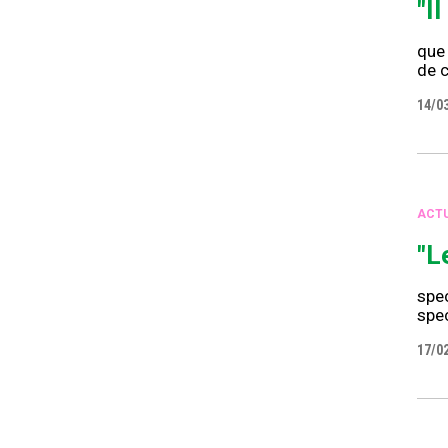
"I
que
de c
14/0
ACTU
"L
spec
spec
17/0