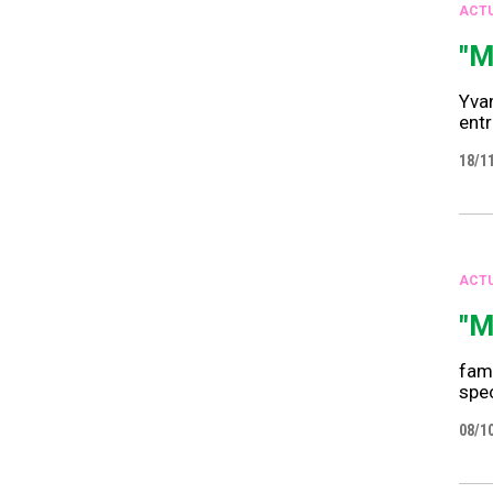
ACTU
"M
Yvan
entr
18/1
ACTU
"M
fami
spec
08/1