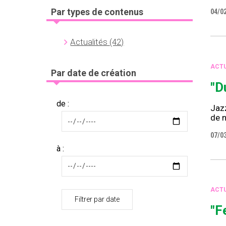
Par types de contenus
04/0
Actualités
(42)
ACTU
Par date de création
"D
de :
Jazz
de n
07/0
à :
ACTU
Filtrer par date
"F