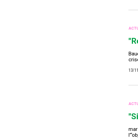
ACTU
"R
Baue
cris
13/1
ACTU
"S
mari
l’“o