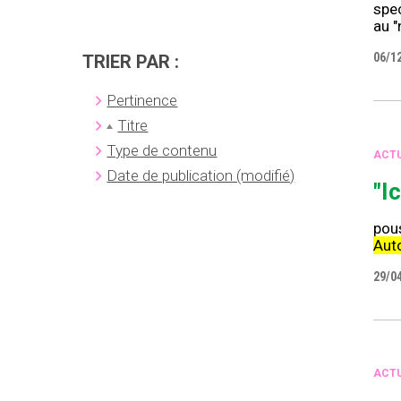
spec
au "
06/1
TRIER PAR :
Pertinence
Titre
Type de contenu
ACTU
Date de publication (modifié)
"I
pous
Aut
29/0
ACTU