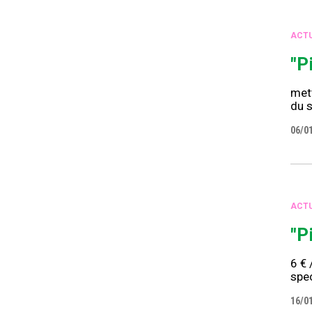
ACTU
"P
mett
du s
06/0
ACTU
"P
6 € 
spec
16/0