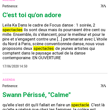
AGENDA
Pertinence:
76%
C'est toi qu'on adore
Leïla Ka Dans le cadre de Focus danse : 1 soirée, 2
spectacles
Ils sont deux mais ils pourraient être cent ou
mille. Ensemble, ils s’élancent, pour le meilleur et pour le
pire et s’engagent contre une [...] partenariat avec L’étoile
du Nord à Paris, scène conventionnée danse, nous vous
proposons deux
spectacles
de jeunes artistes qui
comptent dans le paysage actuel de la danse
contemporaine. EN OUVERTURE
17/06/2020 14:50
AGENDA
Pertinence:
76%
Swann Périssé, "Calme"
qu'elle s'est dit qu'il fallait en faire un
spectacle
. C'est là
qu'elle a réalisé que chez les femmes, la colère est