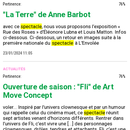
Pertinence:
76%
"La Terre" de Anne Barbot
avec ce
spectacle
, nous vous proposons l’exposition «
Rue des Roses » d’Éléonore Lubna et Louis Matton. Infos
ci-dessous. Ci-dessous, un retour en images suite à la
première nationale du
spectacle
à L'Envolée
23/01/2024 11:05
ACTUALITÉS
Pertinence:
76%
Ouverture de saison : "Fli" de Art
Move Concept
voler... Inspiré par l'univers clownesque et par un humour
qui rappelle celui du cinéma muet, ce
spectacle
réunit
sept artistes venant d'horizons différents. Rentrer dans
l’univers de Fli, c’est vivre une [...] des personnages
clownesques, drôles, tendres et attachants. Fli, c’est une